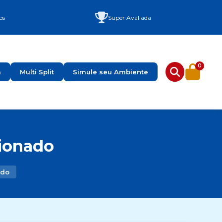
os
Super Avaliada
0
a
Multi Split
Simule seu Ambiente
cionado
ado