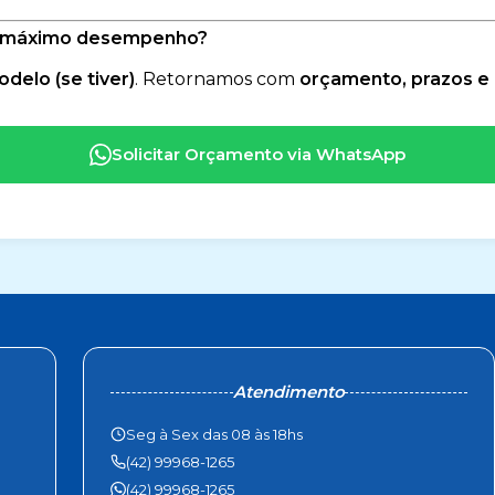
 no máximo desempenho?
delo (se tiver)
. Retornamos com
orçamento, prazos 
Solicitar Orçamento via WhatsApp
Atendimento
Seg à Sex das 08 às 18hs
(42) 99968-1265
(42) 99968-1265