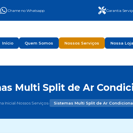
Chame no Whatsapp
Garantia Serviç
Início
Quem Somos
Nossos Serviços
Nossa Loj
as Multi Split de Ar Condi
›
›
a Inicial
Nossos Serviços
Sistemas Multi Split de Ar Condicion