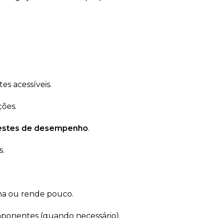
es acessíveis.
ções.
estes de desempenho
.
s.
ha ou rende pouco.
mponentes (quando necessário).