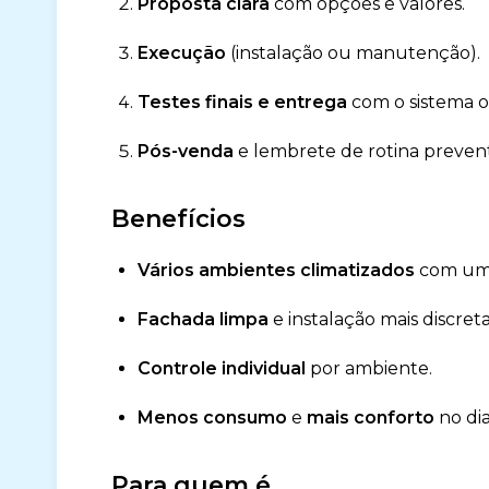
Proposta clara
com opções e valores.
Execução
(instalação ou manutenção).
Testes finais e entrega
com o sistema 
Pós-venda
e lembrete de rotina prevent
Benefícios
Vários ambientes climatizados
com uma
Fachada limpa
e instalação mais discreta
Controle individual
por ambiente.
Menos consumo
e
mais conforto
no dia
Para quem é