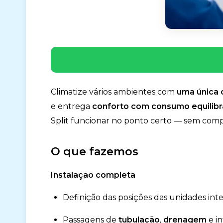
Climatize vários ambientes com
uma única
e entrega
conforto com consumo equilib
Split funcionar no ponto certo — sem comp
O que fazemos
Instalação completa
Definição das posições das unidades inte
Passagens de
tubulação
,
drenagem
e i