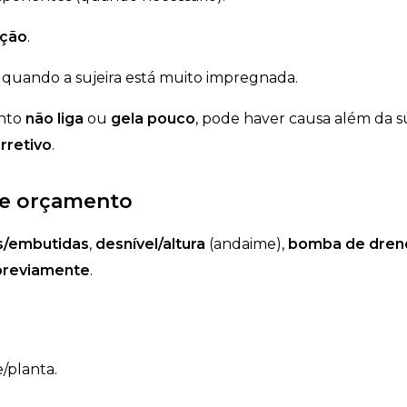
eção
.
quando a sujeira está muito impregnada.
ento
não liga
ou
gela pouco
, pode haver causa além da su
rretivo
.
de orçamento
s/embutidas
,
desnível/altura
(andaime),
bomba de dren
previamente
.
/planta.