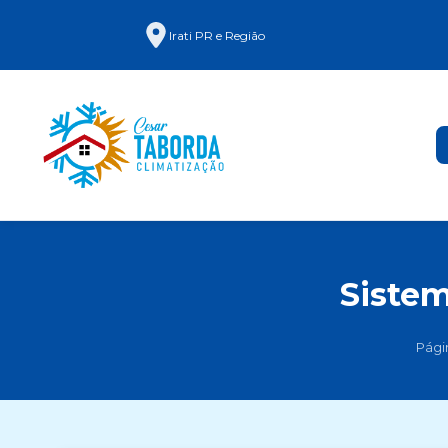
Irati PR e Região
Sistem
Págin