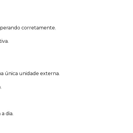
operando corretamente.
iva.
 única unidade externa.
.
 a dia.