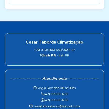
Cesar Taborda Climatização
CNPJ: 45.860.668/0001-47
Irati PR
- Irati PR
Atendimento
Seg à Sex das 08 às 18hs
(42) 99968-1265
(42) 99968-1265
cesartabordacris@gmail.com